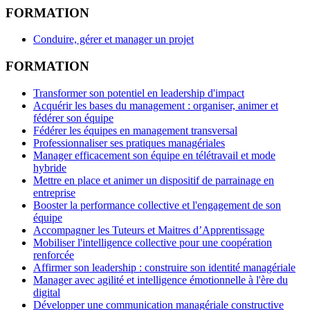
FORMATION
Conduire, gérer et manager un projet
FORMATION
Transformer son potentiel en leadership d'impact
Acquérir les bases du management : organiser, animer et
fédérer son équipe
Fédérer les équipes en management transversal
Professionnaliser ses pratiques managériales
Manager efficacement son équipe en télétravail et mode
hybride
Mettre en place et animer un dispositif de parrainage en
entreprise
Booster la performance collective et l'engagement de son
équipe
Accompagner les Tuteurs et Maitres d’Apprentissage
Mobiliser l'intelligence collective pour une coopération
renforcée
Affirmer son leadership : construire son identité managériale
Manager avec agilité et intelligence émotionnelle à l'ère du
digital
Développer une communication managériale constructive